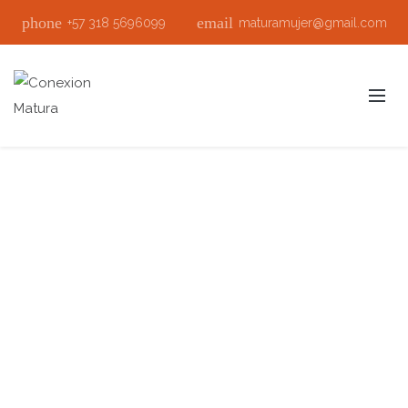
phone
email
+57 318 5696099
maturamujer@gmail.com