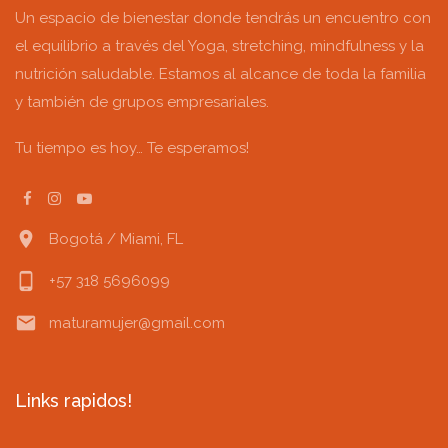
Un espacio de bienestar donde tendrás un encuentro con
el equilibrio a través del Yoga, stretching, mindfulness y la
nutrición saludable. Estamos al alcance de toda la familia
y también de grupos empresariales.
Tu tiempo es hoy… Te esperamos!
location_on
Bogotá / Miami, FL
phone_android
+57 318 5696099
email
maturamujer@gmail.com
Links rapidos!