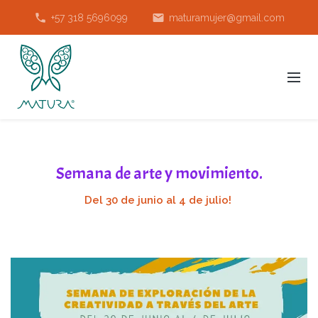
phone
email
+57 318 5696099
maturamujer@gmail.com
Semana de arte y movimiento.
Del 30 de junio al 4 de julio!